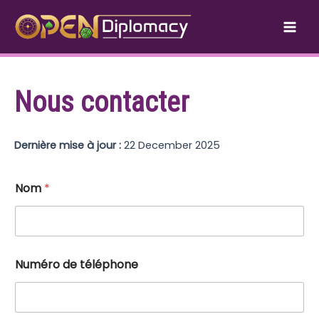
Aller
au
Mai
contenu
Men
Nous contacter
Dernière mise à jour :
22 December 2025
Nom
*
d
Numéro de téléphone
e
t
é
l